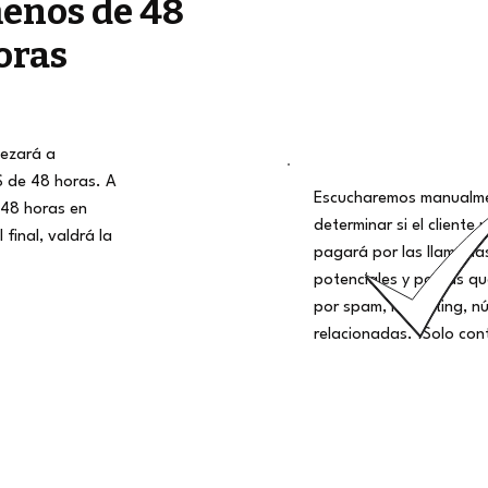
enos de 48
oras
ezará a
S de 48 horas. A
Escucharemos manualme
48 horas en
determinar si el cliente 
 final, valdrá la
pagará por las llamadas
potenciales y por las q
por spam, marketing, nú
relacionadas. ¡Solo con