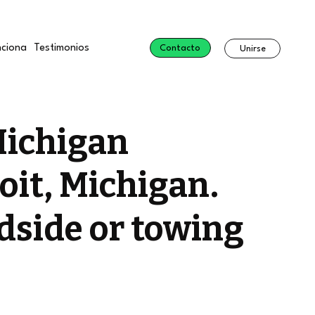
ciona
Testimonios
Contacto
Unirse
Michigan
oit, Michigan.
dside or towing