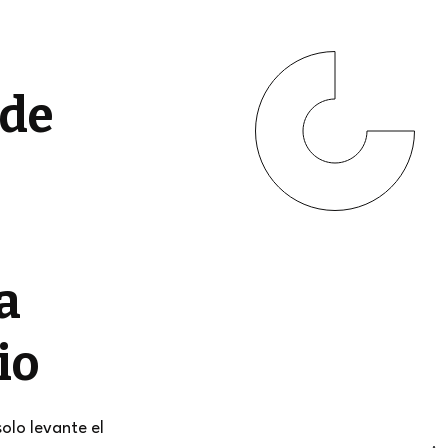
 de
a
io
solo levante el