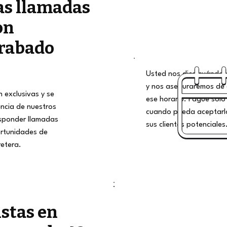
as llamadas
on
rabado
Usted nos dice cuándo qu
y nos aseguraremos de 
 exclusivas y se
ese horario. Pague solo 
encia de nuestros
cuando pueda aceptarlo
esponder llamadas
sus clientes potenciales
rtunidades de
retera.
istas en