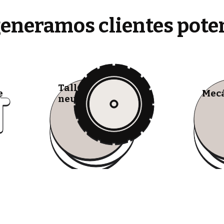
generamos clientes pote
Talleres de
e
Mecá
neumáticos móviles