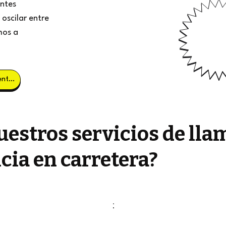
entes
oscilar entre
mos a
Obtener clientes potenciales
estros servicios de lla
cia en carretera?