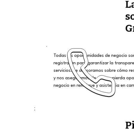
L
s
G
Todas las oportunidades de negocio son
registrarán para garantizar la transpar
servicios. Le asesoramos sobre cómo r
y nos aseguramos de que no pierda opo
negocio en remolque y asistencia en car
P