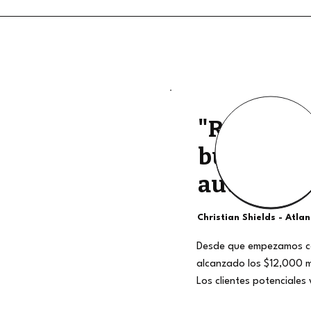
"Retiros d
buena cali
auténtico
Christian Shields - Atla
Desde que empezamos c
alcanzado los $12,000 
Los clientes potenciales