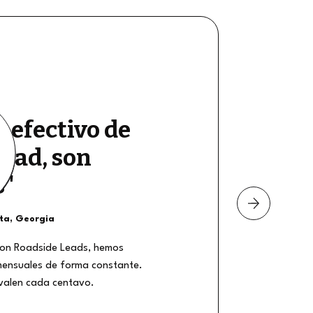
e efectivo de
dad, son
s"
nta, Georgia
on Roadside Leads, hemos
mensuales de forma constante.
 valen cada centavo.