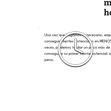
m
h
Una vez que hagamos lo necesario, emp
conseguir clientes potenciales en MENO
veces, podemos tardar un poco más de 
conseguirle su primer cliente potencial; al
pena.