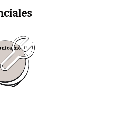
nciales
nica móvil