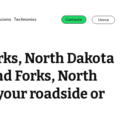
ciona
Testimonios
Contacto
Unirse
rks, North Dakota
nd Forks, North
your roadside or