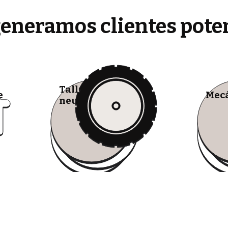
generamos clientes pote
Talleres de
e
Mecá
neumáticos móviles