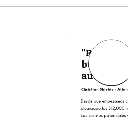
"Retiros d
buena cali
auténtico
Christian Shields - Atla
Desde que empezamos c
alcanzado los $12,000 
Los clientes potenciales