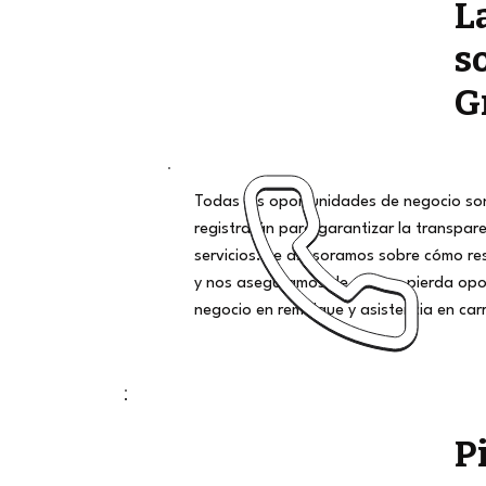
L
s
G
Todas las oportunidades de negocio son
registrarán para garantizar la transpar
servicios. Le asesoramos sobre cómo r
y nos aseguramos de que no pierda opo
negocio en remolque y asistencia en car
P