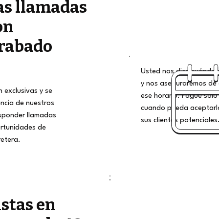
as llamadas
on
rabado
Usted nos dice cuándo qu
y nos aseguraremos de 
 exclusivas y se
ese horario. Pague solo 
encia de nuestros
cuando pueda aceptarlo
esponder llamadas
sus clientes potenciales
rtunidades de
retera.
istas en