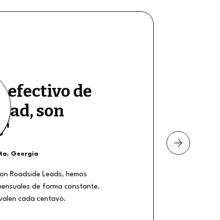
e efectivo de
dad, son
s"
nta, Georgia
on Roadside Leads, hemos
mensuales de forma constante.
 valen cada centavo.