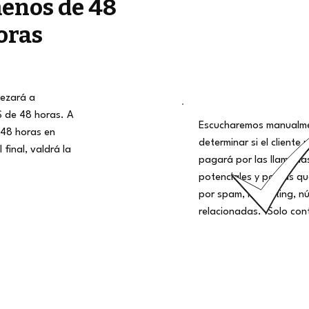
enos de 48
oras
ezará a
S de 48 horas. A
Escucharemos manualme
48 horas en
determinar si el cliente 
 final, valdrá la
pagará por las llamadas
potenciales y por las q
por spam, marketing, nú
relacionadas. ¡Solo con