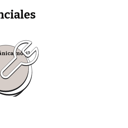
nciales
nica móvil