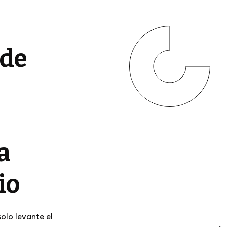
 de
a
io
solo levante el