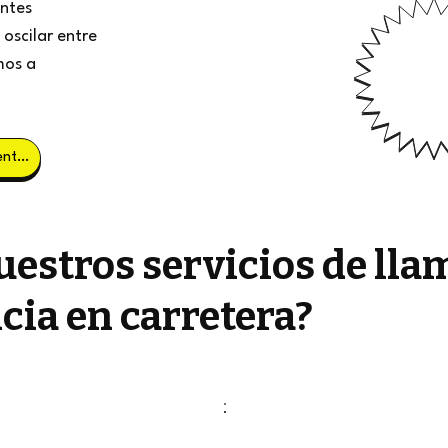
entes
oscilar entre
mos a
Obtener clientes potenciales
estros servicios de lla
cia en carretera?