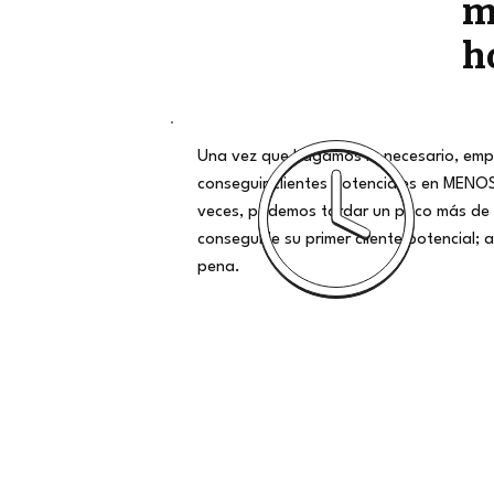
m
h
Una vez que hagamos lo necesario, emp
conseguir clientes potenciales en MENO
veces, podemos tardar un poco más de 
conseguirle su primer cliente potencial; al
pena.