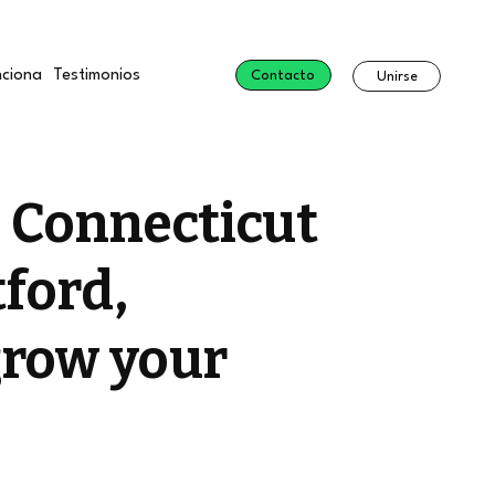
ciona
Testimonios
Contacto
Unirse
, Connecticut
ford,
grow your