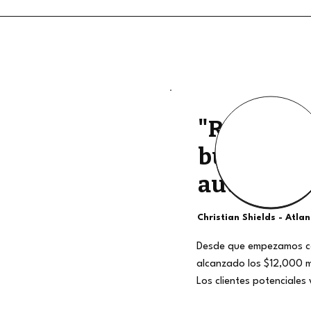
"Retiros d
buena cali
auténtico
Christian Shields - Atla
Desde que empezamos c
alcanzado los $12,000 
Los clientes potenciales