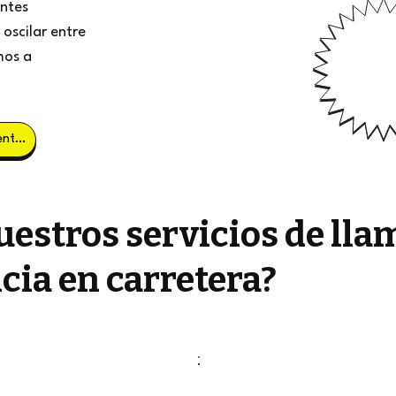
entes
oscilar entre
mos a
Obtener clientes potenciales
estros servicios de lla
cia en carretera?