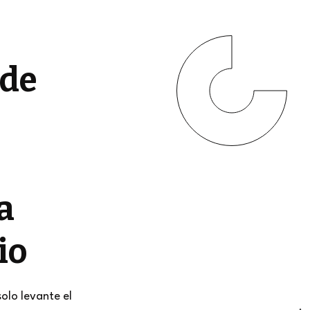
 de
a
io
solo levante el