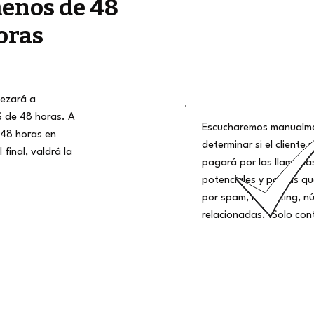
enos de 48
oras
ezará a
S de 48 horas. A
Escucharemos manualme
48 horas en
determinar si el cliente 
 final, valdrá la
pagará por las llamadas
potenciales y por las q
por spam, marketing, nú
relacionadas. ¡Solo con