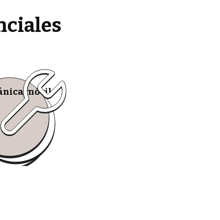
nciales
nica móvil