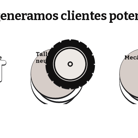
generamos clientes pote
Talleres de
e
Mecá
neumáticos móviles