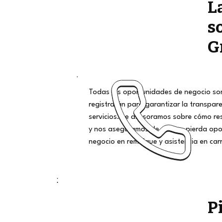
L
s
G
Todas las oportunidades de negocio son
registrarán para garantizar la transpar
servicios. Le asesoramos sobre cómo r
y nos aseguramos de que no pierda opo
negocio en remolque y asistencia en car
P