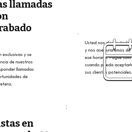
as llamadas
on
rabado
Usted nos dice cuándo qu
y nos aseguraremos de 
 exclusivas y se
ese horario. Pague solo 
encia de nuestros
cuando pueda aceptarlo
esponder llamadas
sus clientes potenciales
rtunidades de
retera.
istas en