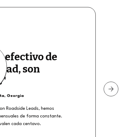
e efectivo de
dad, son
s"
nta, Georgia
on Roadside Leads, hemos
mensuales de forma constante.
 valen cada centavo.