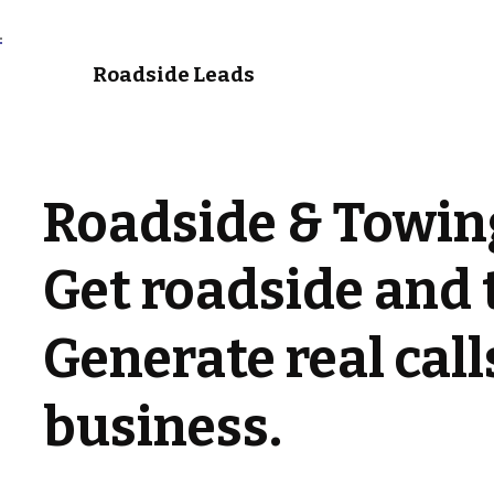
Roadside Leads
Roadside & Towing
Get roadside and t
Generate real cal
business.