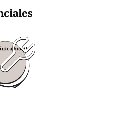
nciales
nica móvil