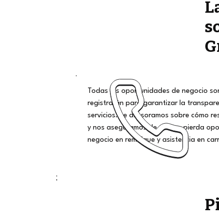
L
s
G
Todas las oportunidades de negocio son
registrarán para garantizar la transpar
servicios. Le asesoramos sobre cómo r
y nos aseguramos de que no pierda opo
negocio en remolque y asistencia en car
P