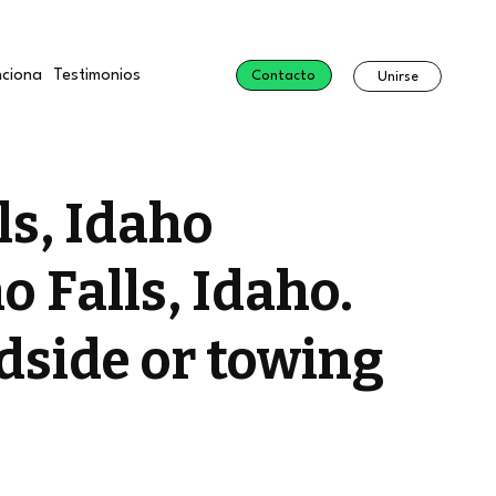
ciona
Testimonios
Contacto
Unirse
ls, Idaho
o Falls, Idaho.
dside or towing