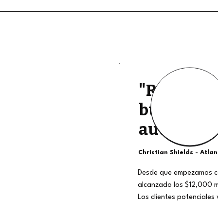
"Retiros d
buena cali
auténtico
Christian Shields - Atla
Desde que empezamos c
alcanzado los $12,000 
Los clientes potenciales