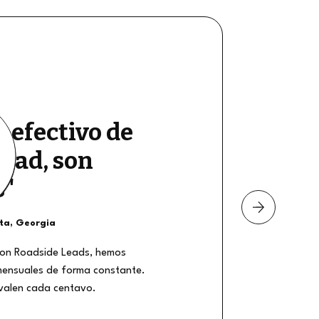
e efectivo de
dad, son
s"
nta, Georgia
on Roadside Leads, hemos
mensuales de forma constante.
 valen cada centavo.