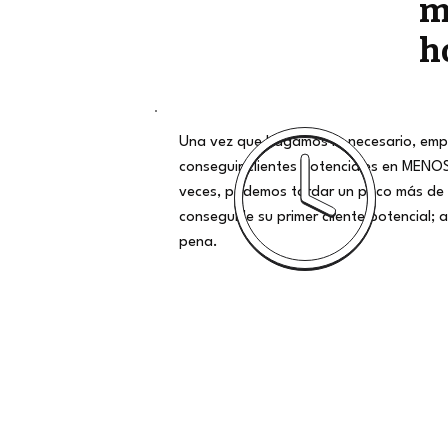
m
h
Una vez que hagamos lo necesario, emp
conseguir clientes potenciales en MENO
veces, podemos tardar un poco más de 
conseguirle su primer cliente potencial; al
pena.