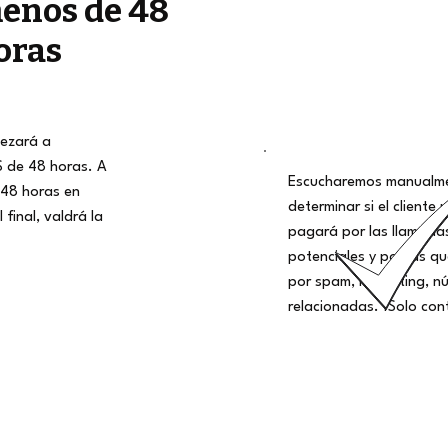
enos de 48
oras
ezará a
S de 48 horas. A
Escucharemos manualme
48 horas en
determinar si el cliente 
 final, valdrá la
pagará por las llamadas
potenciales y por las q
por spam, marketing, nú
relacionadas. ¡Solo con