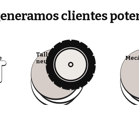
generamos clientes pote
Talleres de
e
Mecá
neumáticos móviles