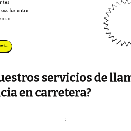
entes
oscilar entre
mos a
Obtener clientes potenciales
estros servicios de lla
cia en carretera?