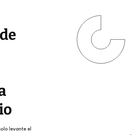
 de
a
io
solo levante el