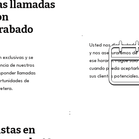
as llamadas
on
rabado
Usted nos dice cuándo qu
y nos aseguraremos de 
 exclusivas y se
ese horario. Pague solo 
encia de nuestros
cuando pueda aceptarlo
esponder llamadas
sus clientes potenciales
rtunidades de
retera.
istas en