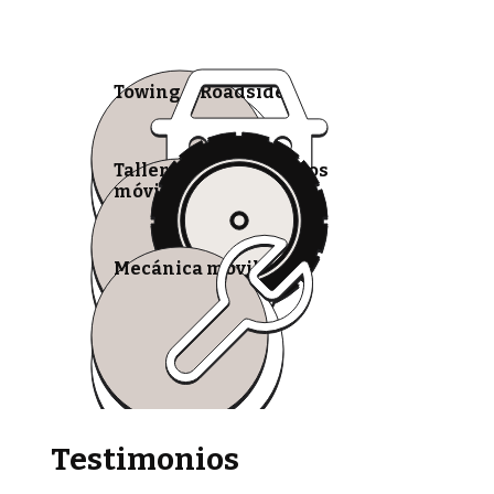
Towing & Roadside
Talleres de neumáticos
móviles
Mecánica móvil
Testimonios