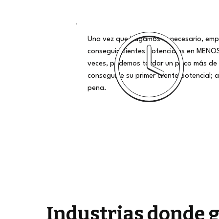
Una vez que hagamos lo necesario, emp
conseguir clientes potenciales en MENO
veces, podemos tardar un poco más de 
conseguirle su primer cliente potencial; al
pena.
Industrias donde 