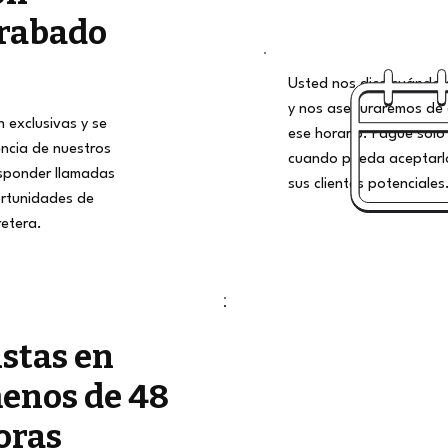
rabado
Usted nos dice cuándo qu
y nos aseguraremos de 
 exclusivas y se
ese horario. Pague solo 
encia de nuestros
cuando pueda aceptarlo
esponder llamadas
sus clientes potenciales
rtunidades de
retera.
istas en
enos de 48
oras