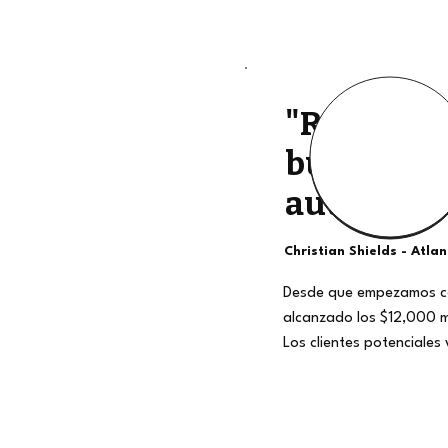
"Retiros d
buena cali
auténtico
Christian Shields - Atla
Desde que empezamos c
alcanzado los $12,000 
Los clientes potenciales