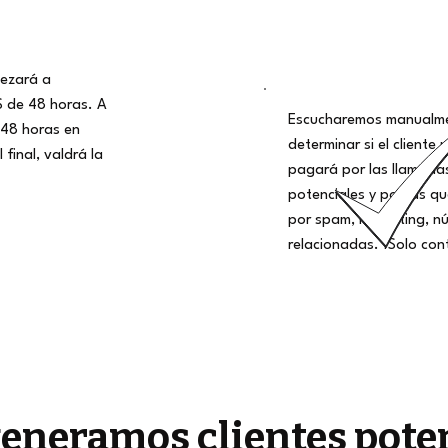
ezará a
S de 48 horas. A
Escucharemos manualme
48 horas en
determinar si el cliente 
 final, valdrá la
pagará por las llamadas
potenciales y por las q
por spam, marketing, nú
relacionadas. ¡Solo con
generamos clientes pote