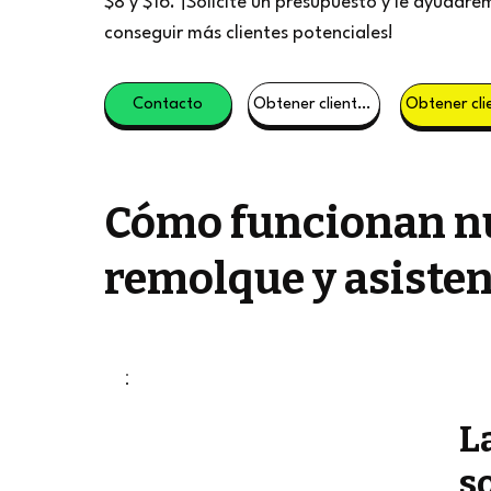
$8 y $16. ¡Solicite un presupuesto y le ayudare
conseguir más clientes potenciales!
Contacto
Obtener clientes potenciales
Cómo funcionan nu
remolque y asisten
L
s