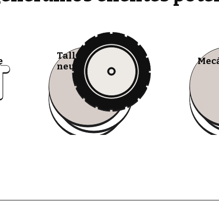
Talleres de
e
Mecá
neumáticos móviles