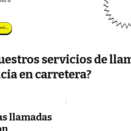
mos a
Obtener clientes potenciales
estros servicios de lla
cia en carretera?
as llamadas
on