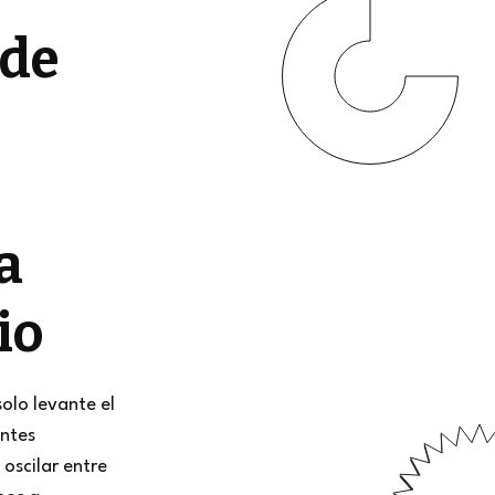
 de
a
io
solo levante el
entes
oscilar entre