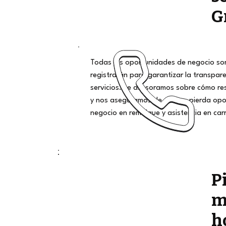
G
Todas las oportunidades de negocio son
registrarán para garantizar la transpar
servicios. Le asesoramos sobre cómo r
y nos aseguramos de que no pierda opo
negocio en remolque y asistencia en car
P
m
h