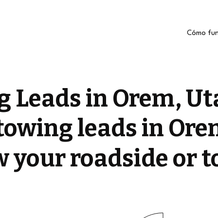
Cómo fun
g Leads in Orem, Ut
towing leads in Ore
ow your roadside or 