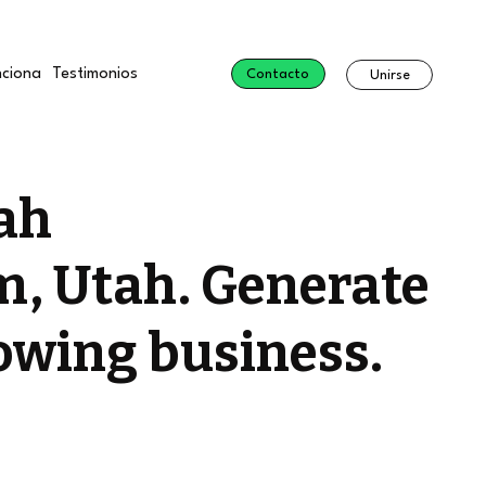
ciona
Testimonios
Contacto
Unirse
ah
m, Utah. Generate
towing business.