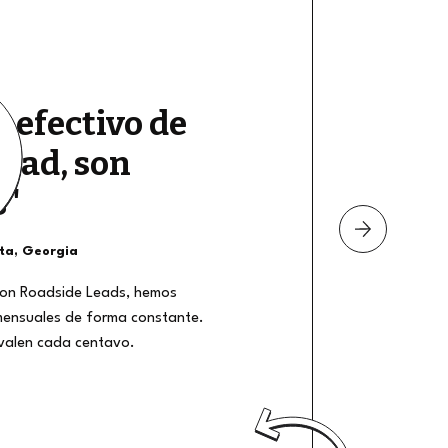
e efectivo de
dad, son
s"
nta, Georgia
on Roadside Leads, hemos
mensuales de forma constante.
 valen cada centavo.