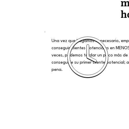
m
h
Una vez que hagamos lo necesario, emp
conseguir clientes potenciales en MENO
veces, podemos tardar un poco más de 
conseguirle su primer cliente potencial; al
pena.