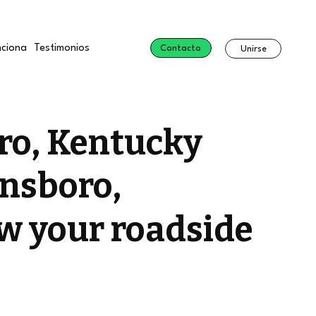
ciona
Testimonios
Contacto
Unirse
ro, Kentucky
ensboro,
ow your roadside