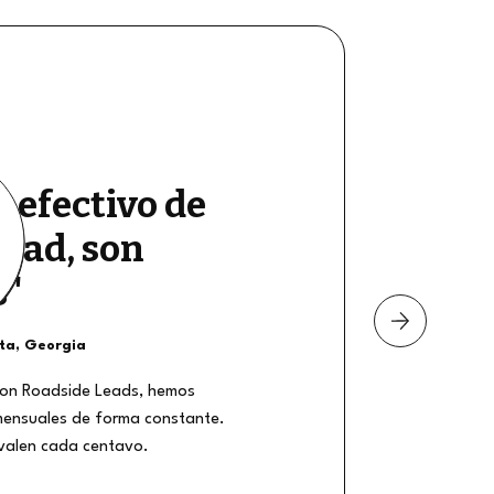
e efectivo de
dad, son
s"
nta, Georgia
on Roadside Leads, hemos
mensuales de forma constante.
 valen cada centavo.