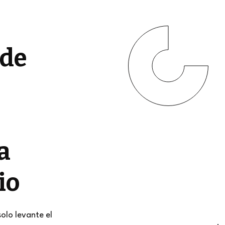
 de
a
io
solo levante el