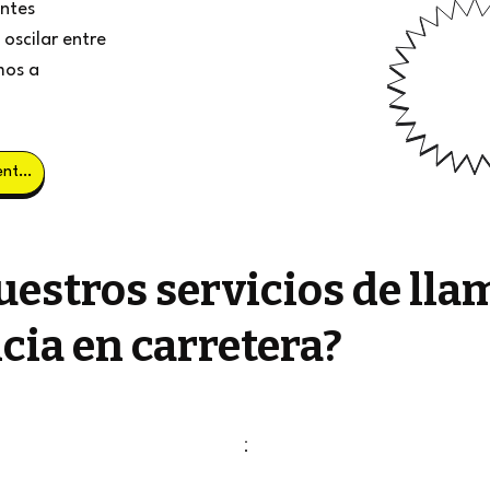
entes
oscilar entre
mos a
Obtener clientes potenciales
estros servicios de lla
cia en carretera?