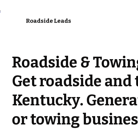
Roadside Leads
Roadside & Towin
Get roadside and 
Kentucky. Generat
or towing busines