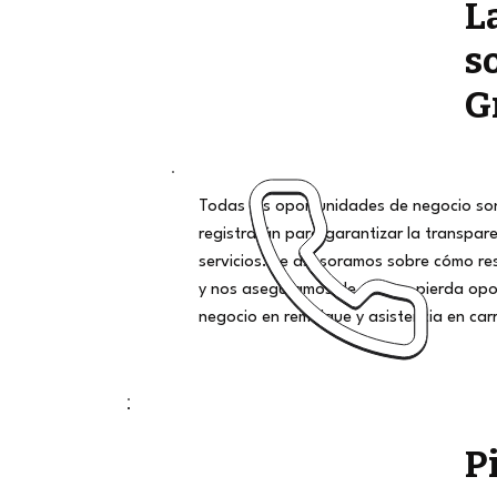
L
s
G
Todas las oportunidades de negocio son
registrarán para garantizar la transpar
servicios. Le asesoramos sobre cómo r
y nos aseguramos de que no pierda opo
negocio en remolque y asistencia en car
P