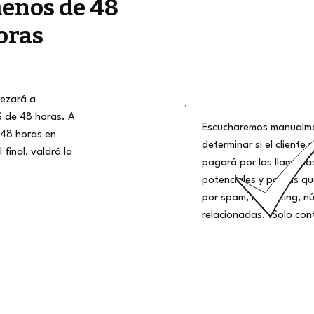
enos de 48
oras
ezará a
S de 48 horas. A
Escucharemos manualme
48 horas en
determinar si el cliente 
 final, valdrá la
pagará por las llamadas
potenciales y por las q
por spam, marketing, nú
relacionadas. ¡Solo con