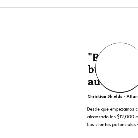
"Retiros d
buena cali
auténtico
Christian Shields - Atla
Desde que empezamos c
alcanzado los $12,000 
Los clientes potenciales