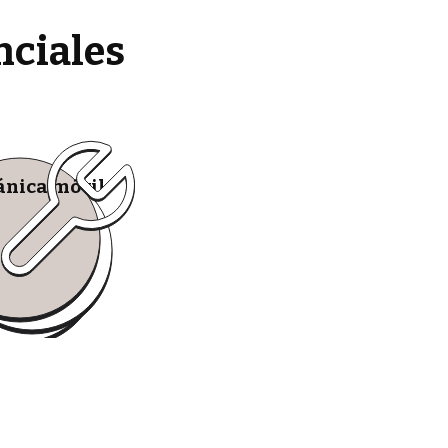
nciales
nica móvil