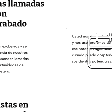
as llamadas
on
rabado
Usted nos dice cuándo qu
y nos aseguraremos de 
 exclusivas y se
ese horario. Pague solo 
encia de nuestros
cuando pueda aceptarlo
esponder llamadas
sus clientes potenciales
rtunidades de
retera.
istas en