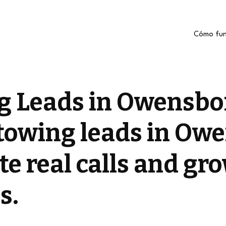
Cómo fun
g Leads in Owensbo
towing leads in Ow
e real calls and gr
s.