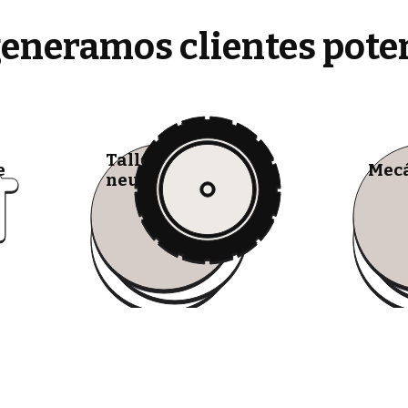
generamos clientes pote
Talleres de
e
Mecá
neumáticos móviles