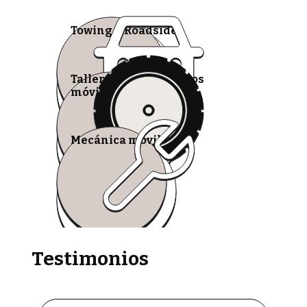
Towing & Roadside
Talleres de neumáticos
móviles
Mecánica móvil
Testimonios