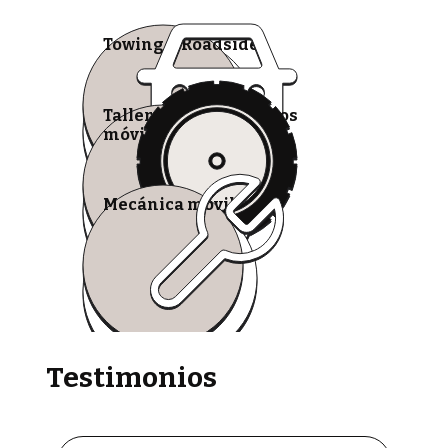
Towing & Roadside
Talleres de neumáticos
móviles
Mecánica móvil
Testimonios