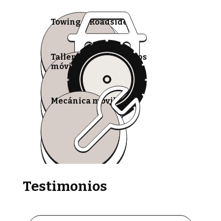
Towing & Roadside
Talleres de neumáticos
móviles
Mecánica móvil
Testimonios