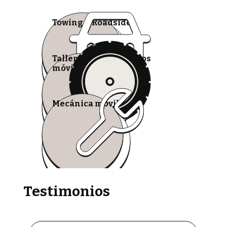
Towing & Roadside
Talleres de neumáticos
móviles
Mecánica móvil
Testimonios