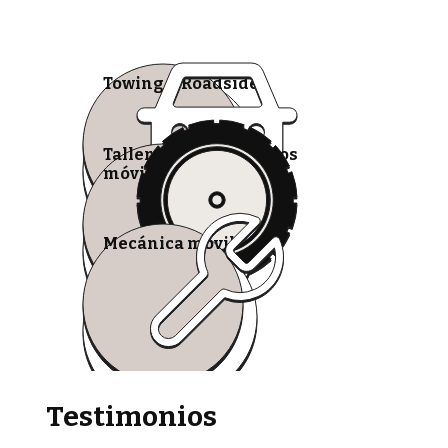
Towing & Roadside
Talleres de neumáticos
móviles
Mecánica móvil
Testimonios