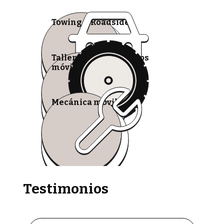
Towing & Roadside
Talleres de neumáticos
móviles
Mecánica móvil
Testimonios