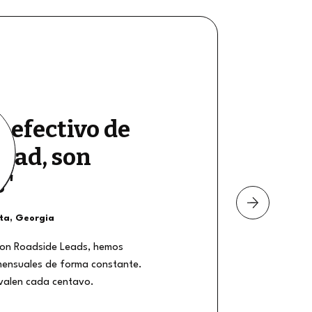
e efectivo de
dad, son
s"
nta, Georgia
on Roadside Leads, hemos
mensuales de forma constante.
 valen cada centavo.