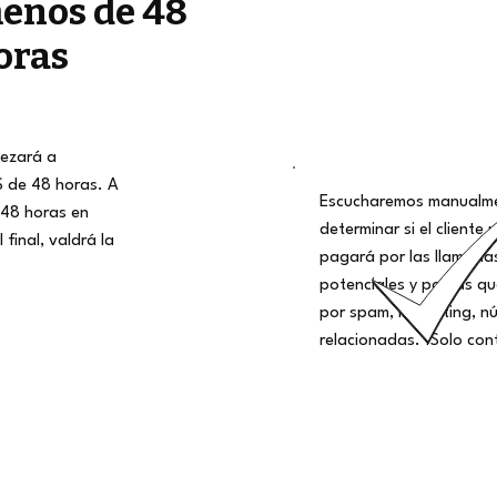
enos de 48
oras
ezará a
S de 48 horas. A
Escucharemos manualme
48 horas en
determinar si el cliente 
 final, valdrá la
pagará por las llamadas
potenciales y por las q
por spam, marketing, nú
relacionadas. ¡Solo con