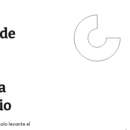
 de
a
io
solo levante el