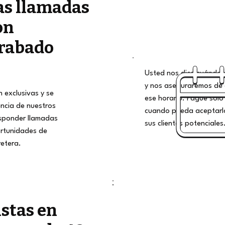
as llamadas
on
rabado
Usted nos dice cuándo qu
y nos aseguraremos de 
 exclusivas y se
ese horario. Pague solo 
encia de nuestros
cuando pueda aceptarlo
esponder llamadas
sus clientes potenciales
rtunidades de
retera.
istas en