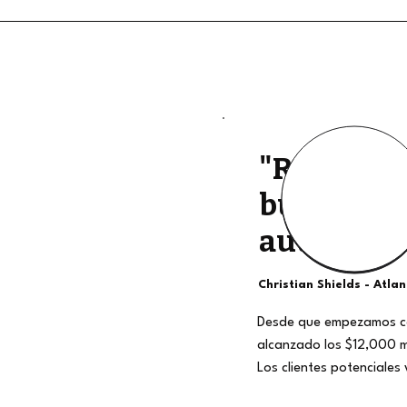
"Retiros d
buena cali
auténtico
Christian Shields - Atla
Desde que empezamos c
alcanzado los $12,000 
Los clientes potenciales