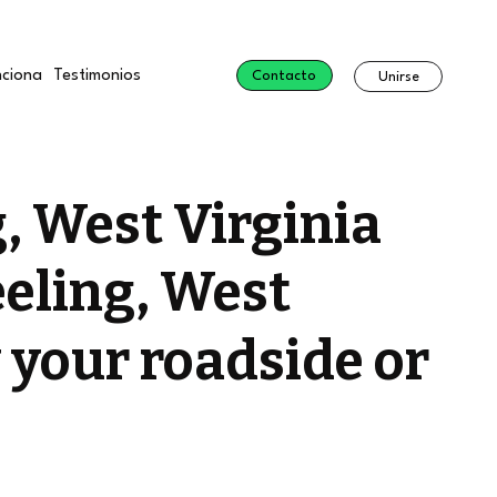
ciona
Testimonios
Contacto
Unirse
, West Virginia
eling, West
w your roadside or