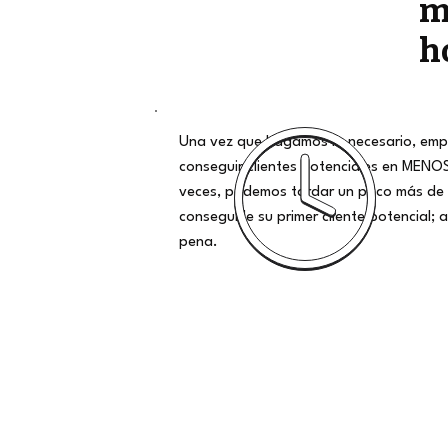
m
h
Una vez que hagamos lo necesario, emp
conseguir clientes potenciales en MENO
veces, podemos tardar un poco más de 
conseguirle su primer cliente potencial; al
pena.