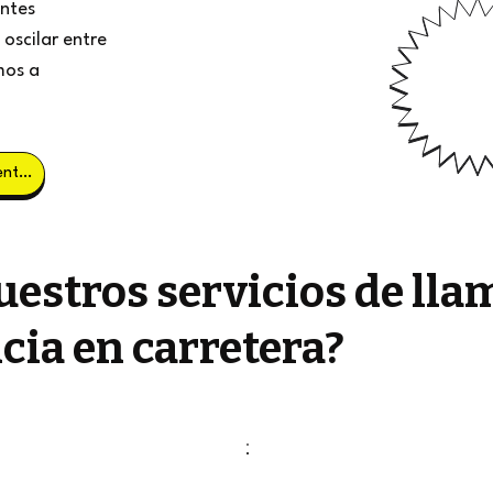
entes
oscilar entre
mos a
Obtener clientes potenciales
estros servicios de lla
cia en carretera?