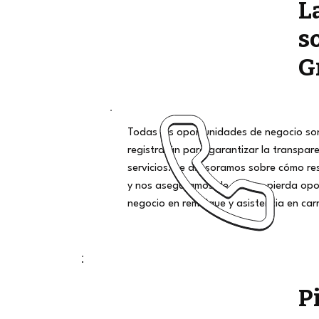
L
s
G
Todas las oportunidades de negocio son
registrarán para garantizar la transpar
servicios. Le asesoramos sobre cómo r
y nos aseguramos de que no pierda opo
negocio en remolque y asistencia en car
P