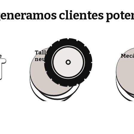
generamos clientes pote
Talleres de
e
Mecá
neumáticos móviles