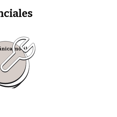
nciales
nica móvil